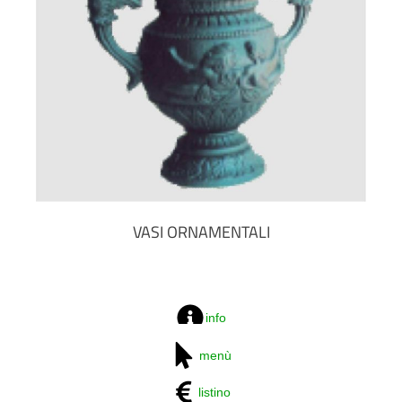
VASI ORNAMENTALI
info
menù
listino