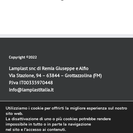
Copyright ©2022
Lamplast snc di Remia Giuseppe e Alfio
Via Stazione, 94 – 63844 – Grottazzolina (FM)
P.Iva IT00335970448
info@lamplastitalia.it
Utilizziamo i cookie per offrirti la migliore esperienza sul nostro
Sito web:
sito web.
La disattivazione di uno o più cookies potrebbe rendere
Progettazione e realizzazione
impossibile in tutto o in parte la navigazione
Simone Fulimeni
nel sito e l'accesso ai contenuti.
info@simonefulimeni.it