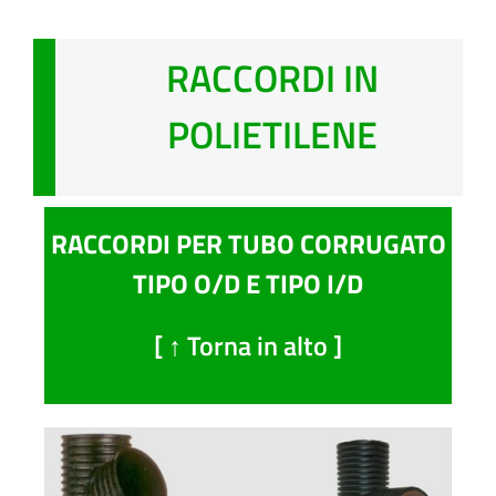
RACCORDI IN
POLIETILENE
RACCORDI PER TUBO CORRUGATO
TIPO O/D E TIPO I/D
[ ↑ Torna in alto ]