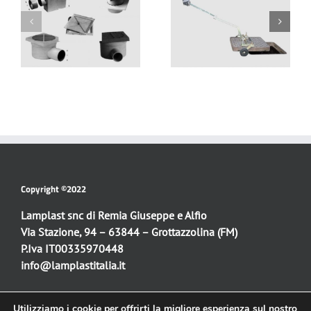
CHIUSINO A
N
APRICHIUSINO “EASY
RIEMPIMENTO CLASSE
LIFT”
C250
Copyright ©2022
Lamplast snc di Remia Giuseppe e Alfio
Via Stazione, 94 – 63844 – Grottazzolina (FM)
P.Iva IT00335970448
info@lamplastitalia.it
Utilizziamo i cookie per offrirti la migliore esperienza sul nostro