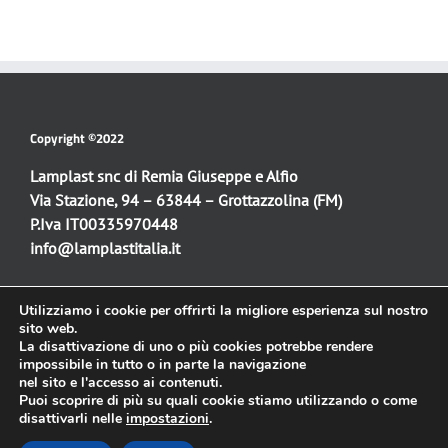
Copyright ©2022
Lamplast snc di Remia Giuseppe e Alfio
Via Stazione, 94 – 63844 – Grottazzolina (FM)
P.Iva IT00335970448
info@lamplastitalia.it
Utilizziamo i cookie per offrirti la migliore esperienza sul nostro
Sito web:
sito web.
La disattivazione di uno o più cookies potrebbe rendere
Progettazione e realizzazione
impossibile in tutto o in parte la navigazione
Simone Fulimeni
nel sito e l'accesso ai contenuti.
info@simonefulimeni.it
Puoi scoprire di più su quali cookie stiamo utilizzando o come
disattivarli nelle
impostazioni
.