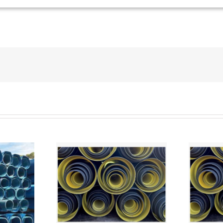
ORRUGATO
TUBO CORRUGATO
Diametri interni
BICCHIERATO – Diametri interni
SN4
– SN8