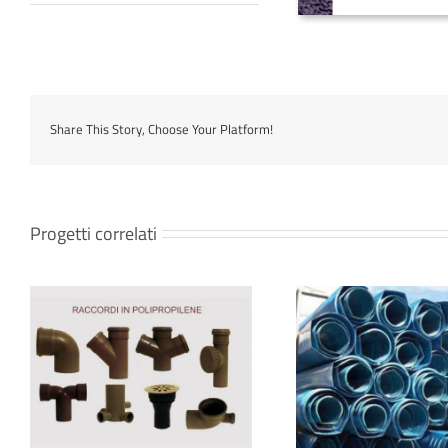
Share This Story, Choose Your Platform!
Progetti correlati
TUBO C
TUBI PVC A FORMA DI TUNNEL
BICCHIERATO – 
– ML6
– 