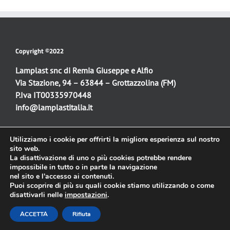
Copyright ©2022
Lamplast snc di Remia Giuseppe e Alfio
Via Stazione, 94 – 63844 – Grottazzolina (FM)
P.Iva IT00335970448
info@lamplastitalia.it
Utilizziamo i cookie per offrirti la migliore esperienza sul nostro
Sito web:
sito web.
La disattivazione di uno o più cookies potrebbe rendere
Progettazione e realizzazione
impossibile in tutto o in parte la navigazione
Simone Fulimeni
nel sito e l'accesso ai contenuti.
info@simonefulimeni.it
Puoi scoprire di più su quali cookie stiamo utilizzando o come
disattivarli nelle
impostazioni
.
ACCETTA
Rifiuta