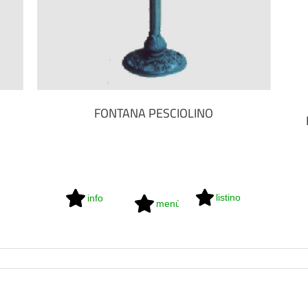
FONTANA PESCIOLINO
listino
info
menù