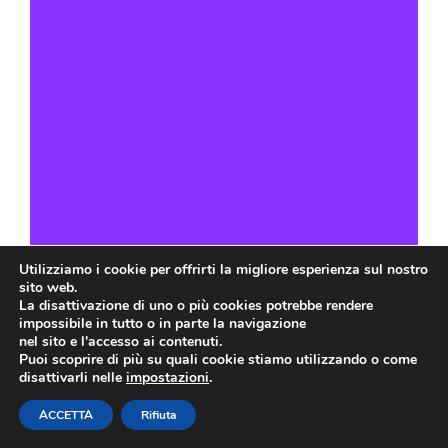
PISCINE PREFABBRICATE
PISCINE GONFIABILI
COPERTURE PER PISCINE
DOCCE SOLARI
LETTINI PRENDISOLE
AMACHE
GAZEBO
PRODOTTI CHIMICI PER PISCINE
ROBOT PULIZIA PISCINE
Utilizziamo i cookie per offrirti la migliore esperienza sul nostro
sito web.
La disattivazione di uno o più cookies potrebbe rendere
impossibile in tutto o in parte la navigazione
nel sito e l'accesso ai contenuti.
SPRINKLER
Puoi scoprire di più su quali cookie stiamo utilizzando o come
disattivarli nelle
impostazioni
.
IMPIANTI AD UMIDO
IMPIANTI A SECCO
ACCETTA
Rifiuta
IMPIANTI A DILUVIO