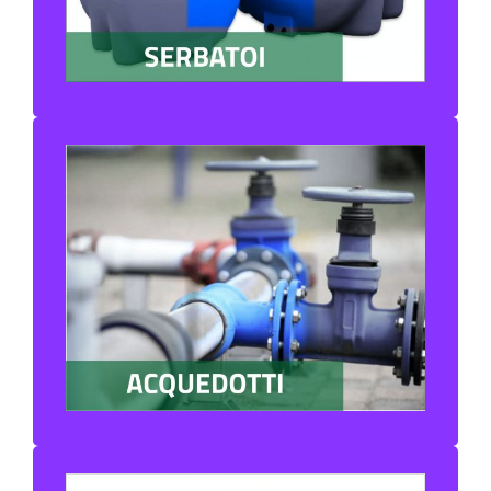
IMPIANTI DEPURAZIONE REFLUI
COMMERCIALI
ACQUEDOTTISTICA
TUBI PVC PER POZZI
TUBI PE ALTA E BASSA DENSITA’
TUBI PE CORRUGATI DRENAGGIO
TUBI PVC DRENAGGIO
GEOTESSILI TESSUTO NON TESSUTO
SERBATOI