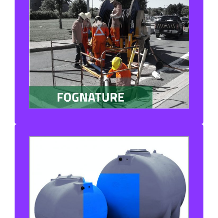
TUBI PVC FOGNATURE
TUBI GRANDI DIAMETRI
TUBI GHISA PLUVIALI E FECALI
TUBI CORRUGATI
POZZETTI E VALVOLE
SERBATOI PRIMA RACCOLTA
IMPIANTO RECUPERO ACQUA
PIOVANA
IMPIANTI DEPURAZIONI REFLUI CIVILI