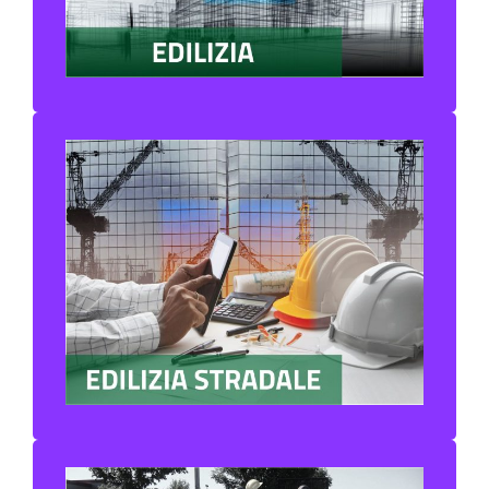
PIANI PER CAMINI
TUBI PVC / PE / PP
TUBI BASSA E ALTA DENSITA’
TUBI CORRUGATI
CHIUSINI – CADITOIE
CANALI E GRIGLIE
POZZETTI
ACQUEDOTTISTICA