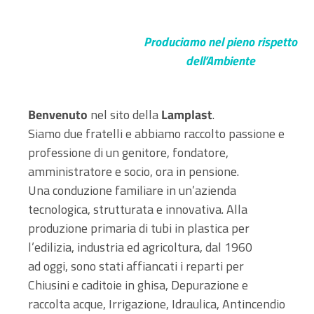
Arredo Urbano
Arredo Urbano
Produciamo nel pieno rispetto
Produciamo nel pieno rispetto
dell’Ambiente
dell’Ambiente
Benvenuto
nel sito della
Lamplast
.
Siamo due fratelli e abbiamo raccolto passione e
professione di un genitore, fondatore,
amministratore e socio, ora in pensione.
Una conduzione familiare in un’azienda
tecnologica, strutturata e innovativa.
Alla
produzione primaria di tubi in plastica per
l’edilizia, industria ed agricoltura, dal 1960
ad
oggi, sono stati affiancati i reparti per
Chiusini e caditoie in ghisa, Depurazione e
raccolta
acque, Irrigazione, Idraulica, Antincendio