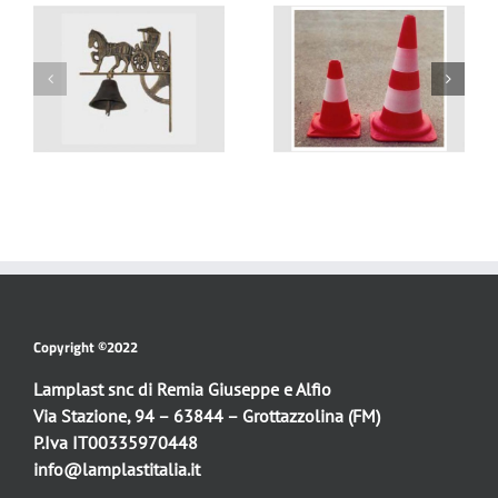
O
ACCESSORI VARI PER
CONI STRADALI
IRRIGAZIONE
Copyright ©2022
Lamplast snc di Remia Giuseppe e Alfio
Via Stazione, 94 – 63844 – Grottazzolina (FM)
P.Iva IT00335970448
info@lamplastitalia.it