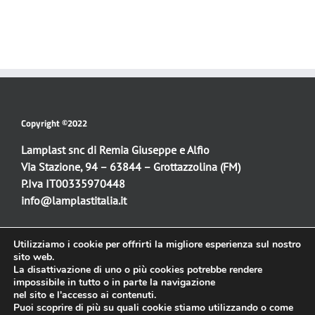
Copyright ©2022
Lamplast snc di Remia Giuseppe e Alfio
Via Stazione, 94 – 63844 – Grottazzolina (FM)
P.Iva IT00335970448
info@lamplastitalia.it
Utilizziamo i cookie per offrirti la migliore esperienza sul nostro
Sito web:
sito web.
La disattivazione di uno o più cookies potrebbe rendere
Progettazione e realizzazione
impossibile in tutto o in parte la navigazione
Simone Fulimeni
nel sito e l'accesso ai contenuti.
info@simonefulimeni.it
Puoi scoprire di più su quali cookie stiamo utilizzando o come